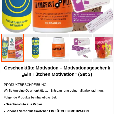
Zum
Geschenktüte Motivation – Motivationsgeschenk
Anfang
der
„Ein Tütchen Motivation“ (Set 3)
Bildergalerie
springen
PRODUKTBESCHREIBUNG
Wir liefern eine Geschenktüte zur Entspannung deiner Mitarbeiter:innen.
Folgende Produkte beinhaltet das Set:
• Geschenktüte aus Papier
• Schönes Verschlusskärtchen EIN TÜTCHEN MOTIVATION