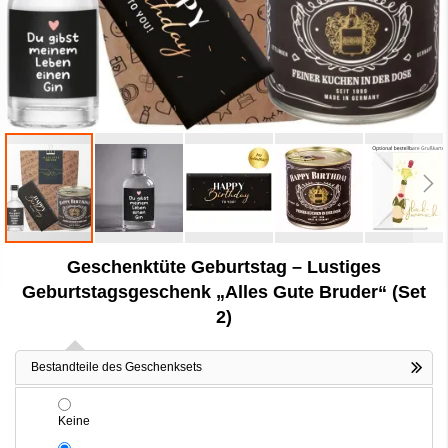
Zum
Geschenktüte Geburtstag – Lustiges
Anfang
der
Geburtstagsgeschenk „Alles Gute Bruder“ (Set
Bildergalerie
2)
springen
Bestandteile des Geschenksets
Keine