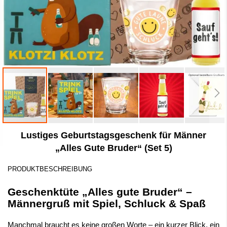
Zum
Lustiges Geburtstagsgeschenk für Männer
Anfang
der
„Alles Gute Bruder“ (Set 5)
Bildergalerie
springen
PRODUKTBESCHREIBUNG
Geschenktüte „Alles gute Bruder“ –
Männergruß mit Spiel, Schluck & Spaß
Manchmal braucht es keine großen Worte – ein kurzer Blick, ein