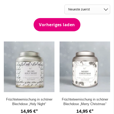
Wir von GFF haben uns auf Adventskalender basten & befüllen
spezialisiert. Deshalb findest du hier ein wirklich
großes
Sortiment
an
Kalendern zum Befüllen
und natürlich eine
riesige Auswahl an passenden
Kleinigkeiten zum Befüllen
.
Vorheriges laden
Früchteteemischung in schöner
Früchteteemischung in schöner
Blechdose „Holy Night“
Blechdose „Merry Christmas“
14,95 €
14,95 €