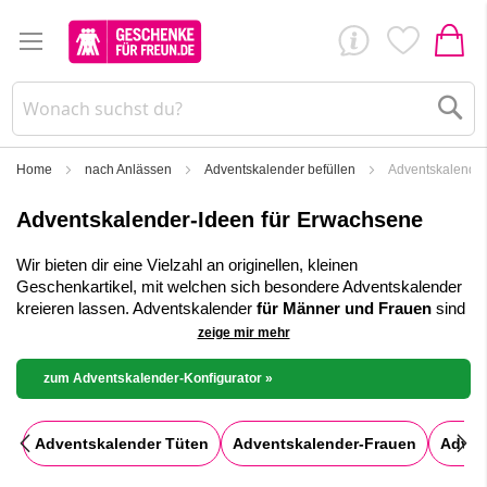
Su
Home
nach Anlässen
Adventskalender befüllen
Adventskalende
Adventskalender-Ideen für Erwachsene
Wir bieten dir eine Vielzahl an originellen, kleinen
Geschenkartikel, mit welchen sich besondere Adventskalender
kreieren lassen. Adventskalender
für Männer und Frauen
sind
zum Trend geworden. Immer mehr Erwachsene erfreuen sich
zeige mir mehr
über einen ausgefallenen Adventskalender. Vor allem dann,
wenn dieser mit viel Liebe selbst gebastelt und mit einem
tollen
zum Adventskalender-Konfigurator »
Mix an Kleinigkeiten
befüllt wurde. Es ist ein schönes Ritual,
seiner Freundin, Ehefrau oder dem Freund oder Ehemann in der
Adventszeit täglich eine Freude zu bereiten. Selbst Männer und
Adventskalender Tüten
Adventskalender-Frauen
Adven
Väter haben mittlerweile Freude daran gefunden einen
Weihnachtskalender selbst zu basteln.