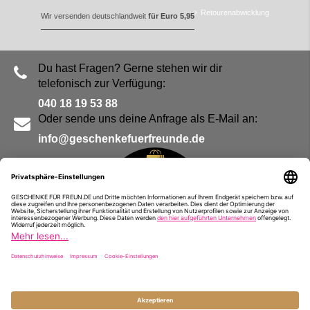
Retourenabwicklung
Wir versenden deutschlandweit
für Euro 5,95
Du hast Fragen? Gerne stehen wir dir
telefonisch zur Verfügung:
040 18 19 53 88
Oder sende uns deine Anfrage als E-Mail an:
info@geschenkefuerfreunde.de
Blog
Kontakt
Impressum
Presse
Partner