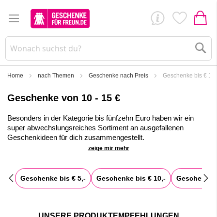
Su
Home
nach Themen
Geschenke nach Preis
Geschenke bis € 15,
Geschenke von 10 - 15 €
Besonders in der Kategorie bis fünfzehn Euro haben wir ein
super abwechslungsreiches Sortiment an ausgefallenen
Geschenkideen für dich zusammengestellt.
zeige mir mehr
In dieser Preisklasse gibt es schöne Dinge zum Verschenken
für wirklich alle Bereiche. Zum
Wohnen und Dekorieren
,
leckere und zugleich schöne
Süßigkeiten
,
Spirituosen
,
Geschenke bis € 5,-
Geschenke bis € 10,-
Geschenke b
Kuchen zum Versendes und vieles mehr. Hier findest du
tolle
Ideen
für deinen Schatz, deine Freundin, aber auch für Mama
und Papa oder deine geliebten Geschwister. Hier wirst du
bestimmt fündig.
UNSERE PRODUKTEMPFEHLUNGEN