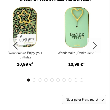
Dank unseres Preisfilters findest du hier auf einen Blick
erschwingliche Geschenkideen für Männer und Frauen.
✓
Blitzversand deiner Bestellung!
✓
Auf Wunsch Direktversand
mit
persönlicher Grußnachricht!
Wondercake Enjoy your
Wondercake „Danke sehr!“
Birthday
10,99 €
10,99 €