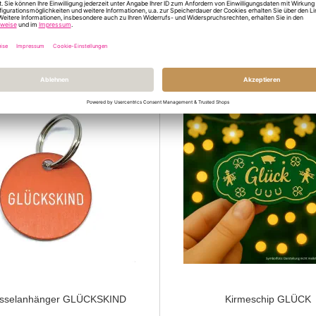
okolinsen KONTAKTLINSEN
Geschenktüte HERZ - zum B
3,50 €
3,00 €
üsselanhänger GLÜCKSKIND
Kirmeschip GLÜCK