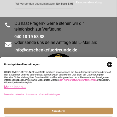
Retourenabwicklung
Wir versenden deutschlandweit
für Euro 5,95
Du hast Fragen? Gerne stehen wir dir
telefonisch zur Verfügung:
040 18 19 53 88
Oder sende uns deine Anfrage als E-Mail an:
info@geschenkefuerfreunde.de
Blog
Kontakt
Impressum
Presse
Partner