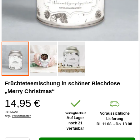
Zum
Früchteteemischung in schöner Blechdose
Anfang
der
„Merry Christmas“
Bildergalerie
14,95 €
springen
Inkl.MwSt.,
Verfügbarkeit
Voraussichtliche
zzgl.
Versandkosten
Auf Lager
Lieferung
noch 21
Di. 11.08. - Do. 13.08.
verfügbar