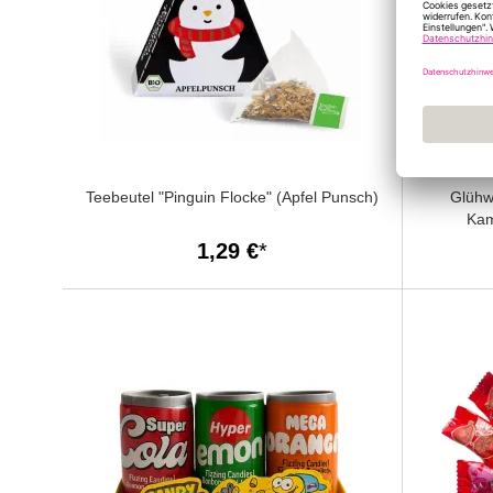
Teebeutel "Pinguin Flocke" (Apfel Punsch)
Glühw
Kam
1,29 €