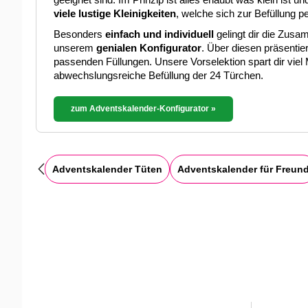
geeignet sind. Im Prinzip ist alles erlaubt was klein ist
viele lustige Kleinigkeiten
, welche sich zur Befüllung pe
Besonders
einfach und individuell
gelingt dir die Zusa
unserem
genialen Konfigurator
. Über diesen präsentier
passenden Füllungen. Unsere Vorselektion spart dir viel 
abwechslungsreiche Befüllung der 24 Türchen.
zum Adventskalender-Konfigurator »
Adventskalender Tüten
Adventskalender für Freun