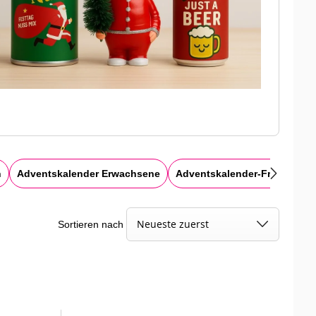
n
Adventskalender Erwachsene
Adventskalender-Frauen
F
Sortieren nach