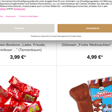
ein-Bonbons „Liebe, Freude,
Glühwein „Frohe Weihnachten“ 
infeuer ..." (Tannenbaum)
3,99 €
4,99 €