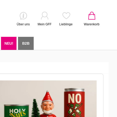
Über uns
Mein GFF
Lieblinge
Warenkorb
NEU!
B2B