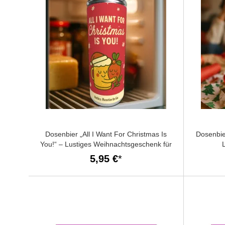
Dosenbier „All I Want For Christmas Is
Dosenbie
You!“ – Lustiges Weihnachtsgeschenk für
Freund
5,95 €