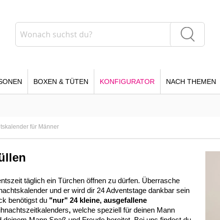
Suche
Suche
SONEN
BOXEN & TÜTEN
KONFIGURATOR
NACH THEMEN
tskalender für Männer
üllen
tszeit täglich ein Türchen öffnen zu dürfen. Überrasche
achtskalender und er wird dir 24 Adventstage dankbar sein
ck benötigst du
"nur" 24 kleine, ausgefallene
ihnachtszeitkalenders
,
welche speziell für deinen Mann