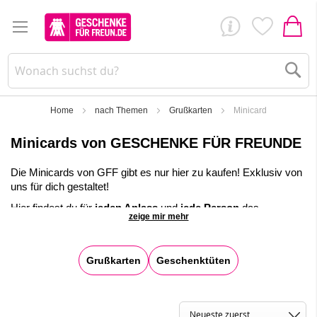
Su
Home
nach Themen
Grußkarten
Minicard
Minicards von GESCHENKE FÜR FREUNDE
Die Minicards von GFF gibt es nur hier zu kaufen! Exklusiv von
uns für dich gestaltet!
Hier findest du für
jeden Anlass
und
jede Person
das
zeige mir mehr
passende Grußkärtchen. Unsere kleinen Postkarten eignen sich
perfekt, um persönliche Grüße zu übermitteln. Wenn du einen
kleinen Gruß versenden möchtest, dann sind unsere
Grußkarten
Geschenktüten
Minikärtchen perfekt. Geliefert werden diese in einem weißen
Kuvert.
✓
Riesige Auswahl! Über 200 Kartenmotive lieferbar!