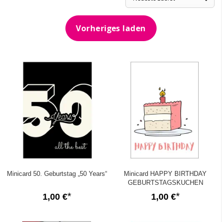
✓
Für jeden Anlass das passende Grußkärtchen
✓
Jede Minicard wird mit einem schönen Kuvert geliefert
Vorheriges laden
Minicard 50. Geburtstag „50 Years“
Minicard HAPPY BIRTHDAY
GEBURTSTAGSKUCHEN
1,00 €
1,00 €