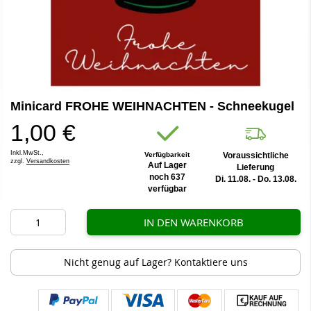
Zum
Minicard FROHE WEIHNACHTEN - Schneekugel
Anfang
der
1,00 €
Bildergalerie
springen
Inkl.MwSt.,
Verfügbarkeit
Voraussichtliche
zzgl.
Versandkosten
Auf Lager
Lieferung
noch 637
Di. 11.08. - Do. 13.08.
verfügbar
IN DEN WARENKORB
Nicht genug auf Lager? Kontaktiere uns