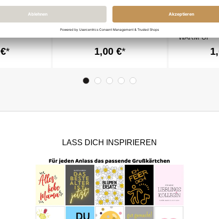
ICH BIN`S
Minicard LET IT SNOW!
Minicard L
WARM UP
 €
1,00 €
1
LASS DICH INSPIRIEREN