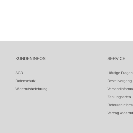
KUNDENINFOS
SERVICE
AGB
Häufige Fragen
Datenschutz
Bestellvorgang
Widerrufsbelehrung
Versandinforma
Zahlungsarten
Retoureninform
Vertrag widerru