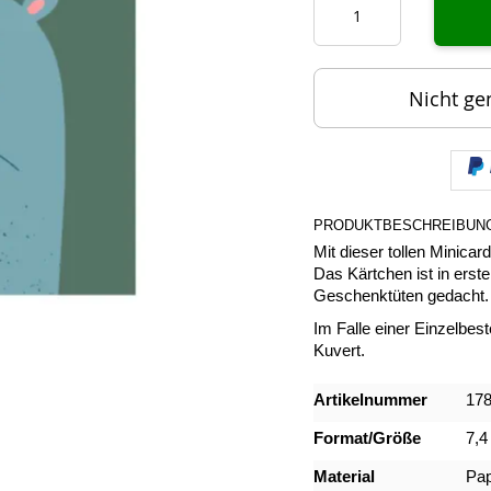
Nicht ge
PRODUKTBESCHREIBUN
Mit dieser tollen Minica
Das Kärtchen ist in erste
Geschenktüten gedacht. 
Im Falle einer Einzelbest
Kuvert.
Mehr
Artikelnummer
17
Informationen
Format/Größe
7,4
Material
Pap