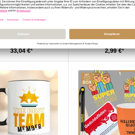
enktüte Willkommen zurück –
Kleines Notizheft SUMSI 
dass du wieder da bist!“ (Set 4)
33,04 €
2,99 €