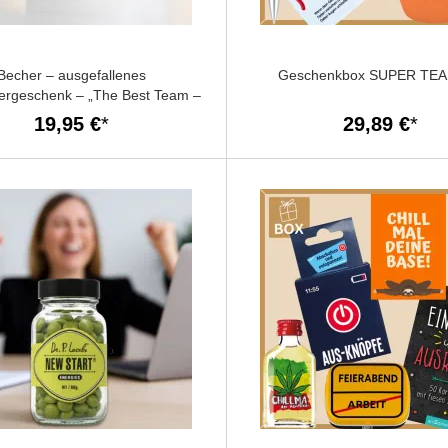
Becher – ausgefallenes
Geschenkbox SUPER TEA
tergeschenk – „The Best Team –
Member“
19,95 €
29,89 €